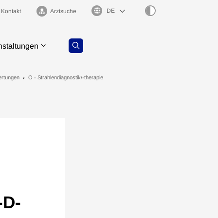
Sprachauswahl
Kontakt
Arztsuche
nstaltungen
ertungen
O - Strahlendiagnostik/-therapie
-D-