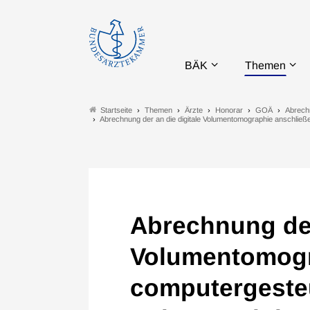
BÄK
Themen
Themen
Ärzte
Honorar
GOÄ
Abrech
Startseite
Abrechnung der an die digitale Volumentomographie anschli
Abrechnung der
Volumentomogr
computergesteu