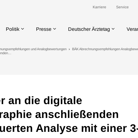
Karriere
Service
Politik
Presse
Deutscher Ärztetag
Vera
nungsempfehlungen und Analogbewertungen
BÄK Abrechnungsempfehlungen Analogbew
eßenden…
 an die digitale
aphie anschließenden
erten Analyse mit einer 3