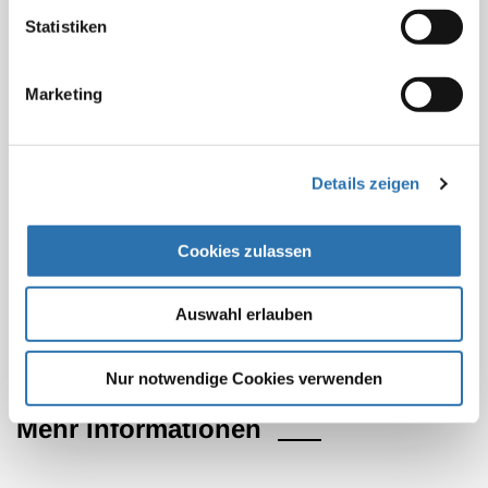
sind, und die deshalb analog nach § 6 Abs. 2 GOÄ
Statistiken
berechnet werden müssen. In diesem Fall muss die
IGeL-Leistung für den Zahlungspflichtigen verständlich
beschrieben und mit dem Hinweis nicht nur auf die
Marketing
Gebührenpositionsnummer der GOÄ, sondern auch
mit der Legende der analog abgegriffenen
Gebührenposition versehen werden
(§ 12 Abs. 4
Details zeigen
GOÄ)
.
Dr. med. Regina Klakow-Franck
Cookies zulassen
(in: Deutsches Ärzteblatt 101, Heft 14 (02.04.2004),
Seite A-956)
Auswahl erlauben
Nur notwendige Cookies verwenden
Mehr Informationen