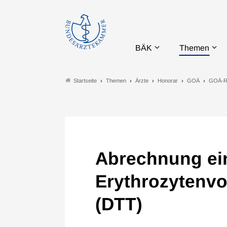
BÄK
Themen
Themen
Ärzte
Honorar
GOÄ
GOÄ-R
Startseite
Abrechnung ei
Erythrozytenvo
(DTT)