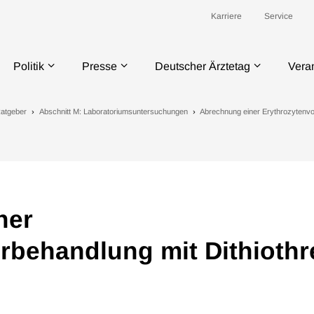
Karriere
Service
Politik
Presse
Deutscher Ärztetag
Vera
atgeber
Abschnitt M: Laboratoriumsuntersuchungen
Abrechnung einer Erythrozytenvor
ner
rbehandlung mit Dithiothre