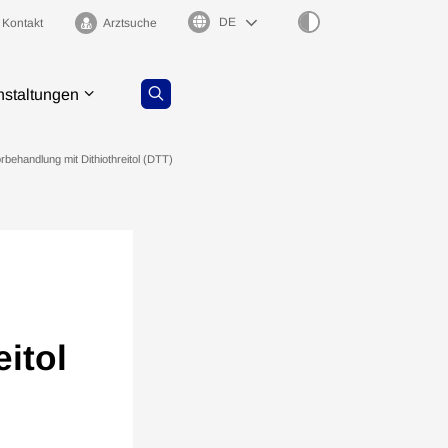
Sprachauswahl
Kontakt
Arztsuche
nstaltungen
behandlung mit Dithiothreitol (DTT)
itol