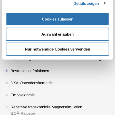
Details zeigen
Zur Häufigkeit der Berechnung der Nr. 5267 GOÄ
Cookies zulassen
Steigerung von Leistungen des Abschnitts O der GOÄ
Auswahl erlauben
Zur Abrechnung einer Fusionsbiopsie der Prostata
Zur Kernspintomografie der Iliosakralgelenke
Nur notwendige Cookies verwenden
Abrechnung von kombinierten PET-/CT-Untersuchungen
Bestrahlungsfraktionen
DXA-Osteodensitometrie
Embolektomie
Repetitive transkranielle Magnetstimulation
GOÄ-Ratgeber