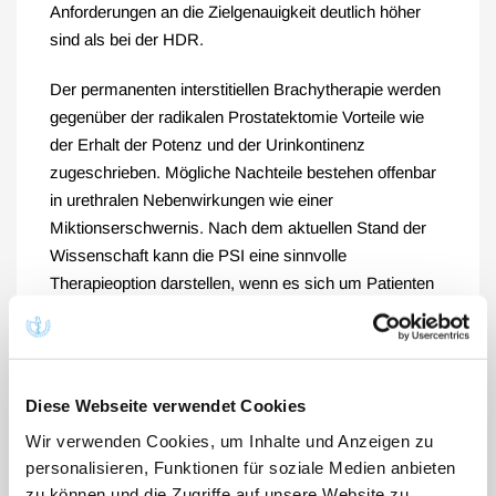
Anforderungen an die Zielgenauigkeit deutlich höher
sind als bei der HDR.
Der permanenten interstitiellen Brachytherapie werden
gegenüber der radikalen Prostatektomie Vorteile wie
der Erhalt der Potenz und der Urinkontinenz
zugeschrieben. Mögliche Nachteile bestehen offenbar
in urethralen Nebenwirkungen wie einer
Miktionserschwernis. Nach dem aktuellen Stand der
Wissenschaft kann die PSI eine sinnvolle
Therapieoption darstellen, wenn es sich um Patienten
mit lokal begrenztem Prostatakarzinom und günstigen
Prognosefaktoren handelt.
Dr. med. Anja Pieritz
Diese Webseite verwendet Cookies
(in: Deutsches Ärzteblatt 102, Heft 39 (30.09.2005),
Wir verwenden Cookies, um Inhalte und Anzeigen zu
Seite A-2656)
personalisieren, Funktionen für soziale Medien anbieten
zu können und die Zugriffe auf unsere Website zu