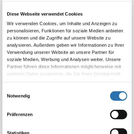
Zum analogen Ansatz der Nr. 1800 GOÄ für eine ESWT
Diese Webseite verwendet Cookies
Wir verwenden Cookies, um Inhalte und Anzeigen zu
Bestimmung des Trabecular Bone Scores (TBS)
personalisieren, Funktionen für soziale Medien anbieten
zu können und die Zugriffe auf unsere Website zu
Abrechnung von MRT-Leistungen bei MRT-kontrollierten
analysieren. Außerdem geben wir Informationen zu Ihrer
Eingriffen
Verwendung unserer Website an unsere Partner für
soziale Medien, Werbung und Analysen weiter. Unsere
Zur Abrechnung der Tomosynthese
Partner führen diese Informationen möglicherweise mit
weiteren Daten zusammen, die Sie ihnen bereitgestellt
Mehrfachansatz der Nr. 5377 GOÄ beim Ganzkörper-CT
haben oder die sie im Rahmen Ihrer Nutzung der Dienste
gesammelt haben. Sie geben Einwilligung zu unseren
Zur Häufigkeit der Berechnung der Nr. 5267 GOÄ
Einwilligungsauswahl
Cookies, wenn Sie unsere Webseite weiterhin
Notwendig
nutzen.
Datenschutzerklärung
|
Impressum
Steigerung von Leistungen des Abschnitts O der GOÄ
Präferenzen
Zur Abrechnung einer Fusionsbiopsie der Prostata
Zur Kernspintomografie der Iliosakralgelenke
Statistiken