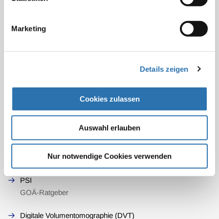
Abrechnung von kombinierten PET-/CT-Untersuchungen
Marketing
Bestrahlungsfraktionen
DXA-Osteodensitometrie
Details zeigen
Embolektomie
Cookies zulassen
Repetitive transkranielle Magnetstimulation
GOÄ-Ratgeber
Auswahl erlauben
IMRT
Nur notwendige Cookies verwenden
GOÄ-Ratgeber
PSI
GOÄ-Ratgeber
Digitale Volumentomographie (DVT)