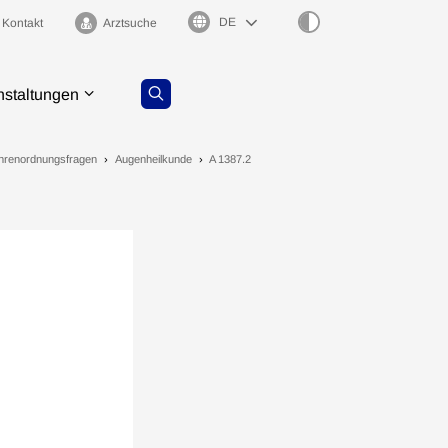
Sprachauswahl
Kontakt
Arztsuche
nstaltungen
ührenordnungsfragen
Augenheilkunde
A 1387.2