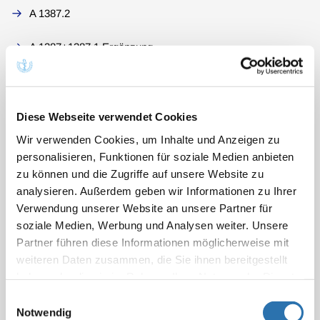
A 1387.2
A 1387+1387.1 Ergänzung
A 7001
A 7002
Diese Webseite verwendet Cookies
Wir verwenden Cookies, um Inhalte und Anzeigen zu
A 7003
personalisieren, Funktionen für soziale Medien anbieten
zu können und die Zugriffe auf unsere Website zu
A 7006
analysieren. Außerdem geben wir Informationen zu Ihrer
Verwendung unserer Website an unsere Partner für
A 7007
soziale Medien, Werbung und Analysen weiter. Unsere
Partner führen diese Informationen möglicherweise mit
A 7008
weiteren Daten zusammen, die Sie ihnen bereitgestellt
haben oder die sie im Rahmen Ihrer Nutzung der Dienste
A 7009
gesammelt haben. Sie geben Einwilligung zu unseren
Einwilligungsauswahl
Cookies, wenn Sie unsere Webseite weiterhin
Notwendig
A 7010