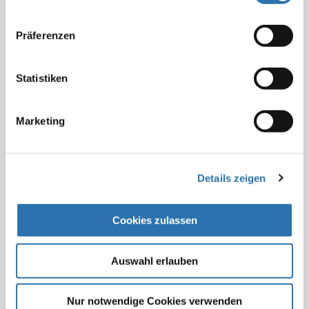
nutzen.
Datenschutzerklärung
|
Impressum
A 7011
Präferenzen
A 7012
Statistiken
A 7013
Marketing
A 7014
A 7015
Details zeigen
A 7016
Cookies zulassen
A 7017
A 7018
Auswahl erlauben
A 7019
Nur notwendige Cookies verwenden