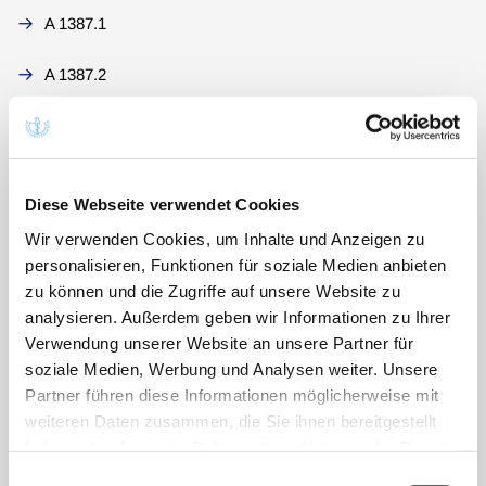
A 1387.1
A 1387.2
A 1387+1387.1 Ergänzung
A 7001
Diese Webseite verwendet Cookies
A 7002
Wir verwenden Cookies, um Inhalte und Anzeigen zu
personalisieren, Funktionen für soziale Medien anbieten
A 7003
zu können und die Zugriffe auf unsere Website zu
analysieren. Außerdem geben wir Informationen zu Ihrer
A 7006
Verwendung unserer Website an unsere Partner für
soziale Medien, Werbung und Analysen weiter. Unsere
A 7007
Partner führen diese Informationen möglicherweise mit
weiteren Daten zusammen, die Sie ihnen bereitgestellt
A 7008
haben oder die sie im Rahmen Ihrer Nutzung der Dienste
gesammelt haben. Sie geben Einwilligung zu unseren
Einwilligungsauswahl
A 7009