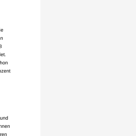
ie
en
8
et.
chon
ozent
 und
innen
hren