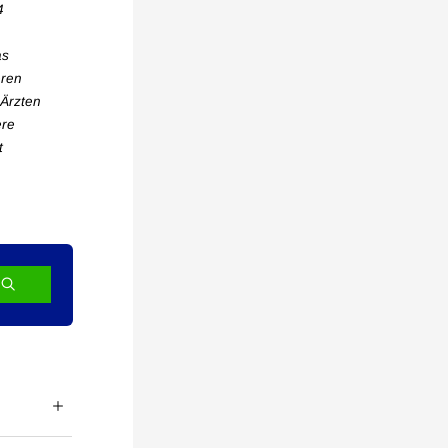
4
as
eren
 Ärzten
ere
t