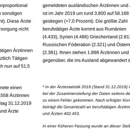
erproportional
gemeldeten ausländischen Ärztinnen und 
n sonstigen
ist im Jahr 2019 um rund 3.800 auf 58.168
nt). Diese Ärzte
gestiegen (+7,0 Prozent). Die größte Zahl
rsorgung nicht
berufstätiger Ärzte kommt aus Rumänien
(4.433), Syrien (4.486) Griechenland (2.811
Russischen Föderation (2.321) und Österr
ätigen Ärztinnen
(2.381). Ihnen stehen 1.898 Ärztinnen und
ztlich Tätigen
gegenüber, die ins Ausland abgewandert s
ch nun auf 51,5
* In der Ärztestatistik 2019 (Stand 31.12.2019) i
nete einen
bei der Zusammenstellung der Daten seitens d
.558 Ärztinnen
zu einem Fehler gekommen. Nach erfolgter Kor
htag 31.12.2019
beträgt die Gesamtzahl an berufstätigen Ärztin
und Ärzte
und Ärzten 402.453.
In einer früheren Fassung wurde an dieser Stel