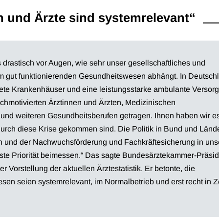
n und Ärzte sind systemrelevant“
drastisch vor Augen, wie sehr unser gesellschaftliches und
em gut funktionierenden Gesundheitswesen abhängt. In Deutsch
ttete Krankenhäuser und eine leistungsstarke ambulante Versor
chmotivierten Ärztinnen und Ärzten, Medizinischen
n und weiteren Gesundheitsberufen getragen. Ihnen haben wir e
durch diese Krise gekommen sind. Die Politik in Bund und Länd
en und der Nachwuchsförderung und Fachkräftesicherung in un
te Priorität beimessen.“ Das sagte Bundesärztekammer-Präsid
r Vorstellung der aktuellen Ärztestatistik. Er betonte, die
en seien systemrelevant, im Normalbetrieb und erst recht in Z