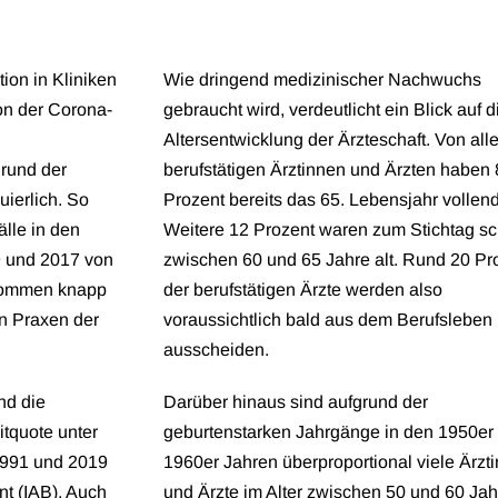
tion in Kliniken
Wie dringend medizinischer Nachwuchs
n der Corona-
gebraucht wird, verdeutlicht ein Blick auf d
Altersentwicklung der Ärzteschaft. Von all
rund der
berufstätigen Ärztinnen und Ärzten haben 
uierlich. So
Prozent bereits das 65. Lebensjahr vollend
älle in den
Weitere 12 Prozent waren zum Stichtag s
 und 2017 von
zwischen 60 und 65 Jahre alt. Rund 20 Pr
 kommen knapp
der berufstätigen Ärzte werden also
en Praxen der
voraussichtlich bald aus dem Berufsleben
ausscheiden.
nd die
Darüber hinaus sind aufgrund der
eitquote unter
geburtenstarken Jahrgänge in den 1950er
1991 und 2019
1960er Jahren überproportional viele Ärzt
nt (IAB). Auch
und Ärzte im Alter zwischen 50 und 60 Ja