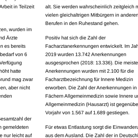
rbeit in Teilzeit
alt. Sie werden wahrscheinlich zeitgleich m
vielen gleichaltrigen Mitbürgern in andere
Berufen in den Ruhestand gehen.
tzen, wurden im
nd Ärzte
Positiv hat sich die Zahl der
n es bereits
Facharztanerkennungen entwickelt. Im Ja
bedarf von 6
2019 wurden 13.742 Anerkennungen
 Verfügung
ausgesprochen (2018: 13.336). Die meist
höht hatte
Anerkennungen wurden mit 2.100 für die
 Grund mag zwar
Facharztbezeichnung für Innere Medizin
gen, aber nicht
erworben. Die Zahl der Anerkennungen in
henden
Fächern Allgemeinmedizin sowie Innere u
Allgemeinmedizin (Hausarzt) ist gegenüb
Vorjahr von 1.567 auf 1.689 gestiegen.
Gesamtzahl der
n gemeldeten
Für etwas Entlastung sorgt die Einwander
 nur leicht auf
aus dem Ausland. Die Zahl der in Deutsch