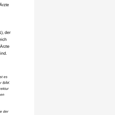
Ärzte
), der
eich
 Ärzte
ind.
st es
er BÄK
rektur
nen
le der