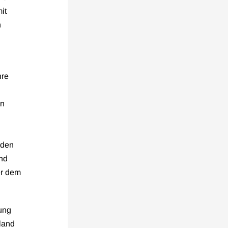
it
n
hre
en
 den
nd
er dem
ung
land