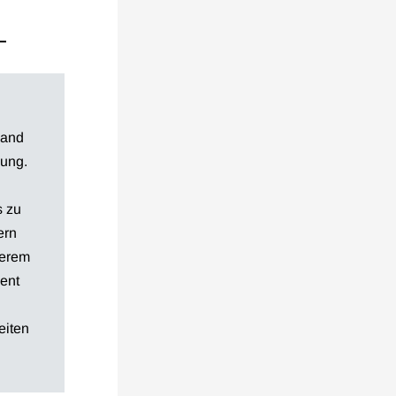
land
gung.
s zu
ern
serem
ent
eiten