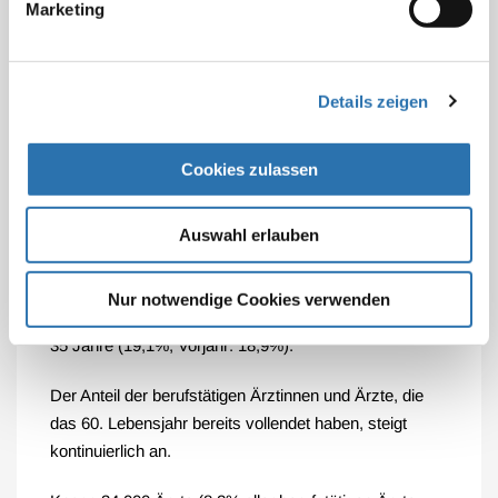
Marketing
noch im Vorjahr.
Insbesondere die Abwanderung von Ärzten mit
deutscher Staatsangehörigkeit ging um rund 17
Details zeigen
Prozent auf rund 900 Personen zurück. Die
beliebtesten Zielländer waren, wie in den Vorjahren, die
Cookies zulassen
Schweiz und Österreich.
Sorge bereitet weiterhin die Entwicklung des
Auswahl erlauben
Altersdurchschnitts der deutschen Ärzteschaft. So
bestätigen die aktuell erfassten Zahlen die Tendenz zur
Nur notwendige Cookies verwenden
Stagnation des Anteils der Ärztinnen und Ärzte unter
35 Jahre (19,1%; Vorjahr: 18,9%).
Der Anteil der berufstätigen Ärztinnen und Ärzte, die
das 60. Lebensjahr bereits vollendet haben, steigt
kontinuierlich an.