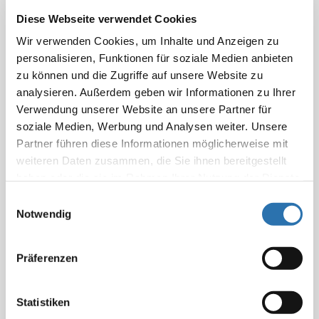
Erläuterungen zu den gemeinsamen
Diese Webseite verwendet Cookies
Abrechnungsempfehlungen zum Telemonitoring bei
Wir verwenden Cookies, um Inhalte und Anzeigen zu
chronischer Herzinsuffizienz
personalisieren, Funktionen für soziale Medien anbieten
zu können und die Zugriffe auf unsere Website zu
Fragestellungen zu Abrechnungsempfehlungen zum
analysieren. Außerdem geben wir Informationen zu Ihrer
Telemonitoring bei chronischer Herzinsuffizienz (2. Teil)
Verwendung unserer Website an unsere Partner für
soziale Medien, Werbung und Analysen weiter. Unsere
Elektrische Impedanzspektroskopie
Partner führen diese Informationen möglicherweise mit
Abrechnung von Kolposkopien
weiteren Daten zusammen, die Sie ihnen bereitgestellt
haben oder die sie im Rahmen Ihrer Nutzung der Dienste
H2-Atemtest und 13C-Harnstoff-Atemtest – Abrechnung
gesammelt haben. Sie geben Einwilligung zu unseren
Einwilligungsauswahl
nach GOÄ
Cookies, wenn Sie unsere Webseite weiterhin
Notwendig
nutzen.
Datenschutzerklärung
|
Impressum
Abrechnung des „MitraClip“-Verfahrens
Präferenzen
Abrechnung der GOÄ-Nr. 602 im stationären Bereich
Statistiken
Kosmetisch-ästhetische Behandlungen durch