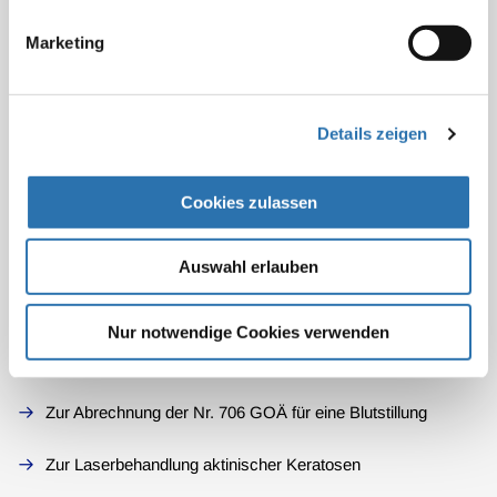
Faltenunterspritzung
Marketing
Geänderte Abrechnungsempfehlung des
videoendoskopischen Zuschlags
Details zeigen
Zuschlag für Bildgebungsverfahren bei endoskopischen
Untersuchungen
Cookies zulassen
Dermatologische Laserbehandlung, Delegation und
Abrechnung
Auswahl erlauben
Individual-Ausblendung mittels Multileaf-Kollimator (2)
Nur notwendige Cookies verwenden
Individual-Ausblendung mittels Multileaf-Kollimator (1)
Zur Abrechnung der Nr. 706 GOÄ für eine Blutstillung
Zur Laserbehandlung aktinischer Keratosen