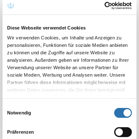
16.10.2025
für Critical Incident Reporting System – Anästhesiologie und
Intensivmedizin, Notfallmedizin,
Schmerztherapie
. Kritische
Ereignisse und Beinahefehler in diesen Fachbereichen können
Diese Webseite verwendet Cookies
dort hinterlegt werden
Wir verwenden Cookies, um Inhalte und Anzeigen zu
personalisieren, Funktionen für soziale Medien anbieten
zu können und die Zugriffe auf unsere Website zu
Definition der Narkosedauer in der GOÄ
analysieren. Außerdem geben wir Informationen zu Ihrer
Verwendung unserer Website an unsere Partner für
13.07.2021
soziale Medien, Werbung und Analysen weiter. Unsere
Plexuskatheter GOÄ-Ratgeber Oberstsche Leitungsanästhesie
Partner führen diese Informationen möglicherweise mit
GOÄ-Ratgeber Stand-by GOÄ-Ratgeber
weiteren Daten zusammen, die Sie ihnen bereitgestellt
Schmerztherapie
/Anästhesieleistungen, PCA-Pumpe GOÄ-
haben oder die sie im Rahmen Ihrer Nutzung der Dienste
Ratgeber
gesammelt haben. Sie geben Einwilligung zu unseren
Einwilligungsauswahl
Cookies, wenn Sie unsere Webseite weiterhin
Notwendig
nutzen.
Datenschutzerklärung
|
Impressum
Schmerztherapieleistungen neben
Präferenzen
Anästhesieleistungen, PCA-Pumpe