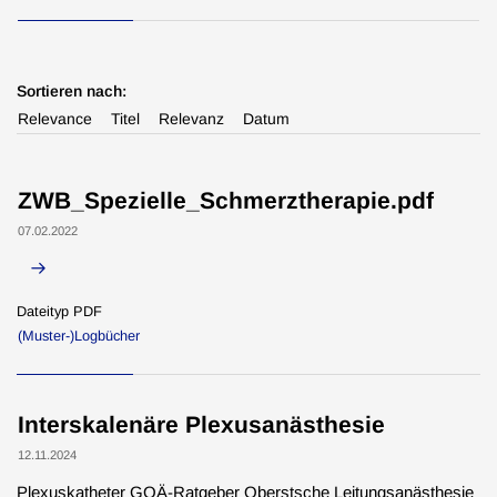
Typ
Sortieren nach:
Seiten
(18)
Relevance
Titel
Relevanz
Datum
BÄKground
(1)
Dateien
(1)
ZWB_Spezielle_Schmerztherapie.pdf
Nachrichten
(1)
07.02.2022
Dateityp PDF
(Muster-)Logbücher
Interskalenäre Plexusanästhesie
12.11.2024
Plexuskatheter GOÄ-Ratgeber Oberstsche Leitungsanästhesie