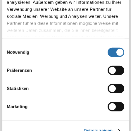
analysieren. Außerdem geben wir Informationen zu Ihrer
Zytostatika-Infusionen (I)
Verwendung unserer Website an unsere Partner für
GOÄ-Ratgeber
soziale Medien, Werbung und Analysen weiter. Unsere
Partner führen diese Informationen möglicherweise mit
Zytostatika-Infusionen (II)
weiteren Daten zusammen, die Sie ihnen bereitgestellt
GOÄ-Ratgeber
haben oder die sie im Rahmen Ihrer Nutzung der Dienste
gesammelt haben. Sie geben Einwilligung zu unseren
Einwilligungsauswahl
Impfungen
Cookies, wenn Sie unsere Webseite weiterhin
Notwendig
GOÄ-Ratgeber
nutzen.
Datenschutzerklärung
|
Impressum
Präferenzen
Medikamentenreservoir
GOÄ-Ratgeber
Statistiken
Stationäre intensivmedizinische Überwachung und
Behandlung (II)
Marketing
GOÄ-Ratgeber
Stationäre intensivmedizinische Überwachung und
Behandlung (I)
Details zeigen