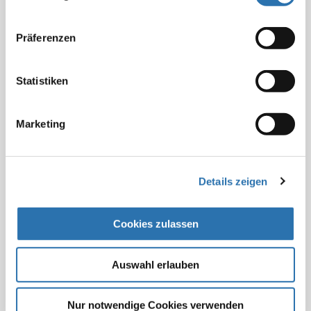
nutzen.
Datenschutzerklärung
|
Impressum
Nachhaltig
Präferenzen
Diabetesberaterin
Statistiken
Altenheim
Schmerztherapeutische Erstanamnese
Marketing
GOÄ-Ratgeber
Spezielle Beratungsleistung nach Nr. 34 GOÄ
Details zeigen
GOÄ-Ratgeber
Spezielle Beratungsleistung nach Nr. 34 GOÄ (II)
Cookies zulassen
GOÄ-Ratgeber
Auswahl erlauben
Homöopathische Erstanamnese
GOÄ-Ratgeber
Nur notwendige Cookies verwenden