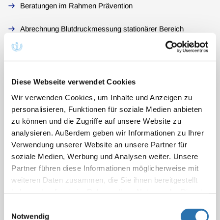
Beratungen im Rahmen Prävention
Abrechnung Blutdruckmessung stationärer Bereich
Geriatrisches Basis-Assessment – Koordination
Ansatz Nrn. 1 u. 5 GOÄ stationäre Behandlungen
Diese Webseite verwendet Cookies
Wir verwenden Cookies, um Inhalte und Anzeigen zu
Geriatrisches Basis-Assessment – Untersuchungen (2)
personalisieren, Funktionen für soziale Medien anbieten
zu können und die Zugriffe auf unsere Website zu
Geriatrisches Basis-Assessment – Untersuchungen (1)
analysieren. Außerdem geben wir Informationen zu Ihrer
Geriatrisches Basis-Assessment – Beratungen (2)
Verwendung unserer Website an unsere Partner für
soziale Medien, Werbung und Analysen weiter. Unsere
Geriatrisches Basis-Assessment – Beratungen (1)
Partner führen diese Informationen möglicherweise mit
weiteren Daten zusammen, die Sie ihnen bereitgestellt
Hausbesuch durch nichtärztliches Personal
haben oder die sie im Rahmen Ihrer Nutzung der Dienste
gesammelt haben. Sie geben Einwilligung zu unseren
Einwilligungsauswahl
Inanspruchnahme
Cookies, wenn Sie unsere Webseite weiterhin
Notwendig