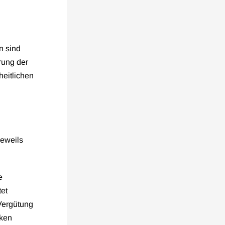
n sind
rung der
heitlichen
jeweils
e
tet
Vergütung
nken