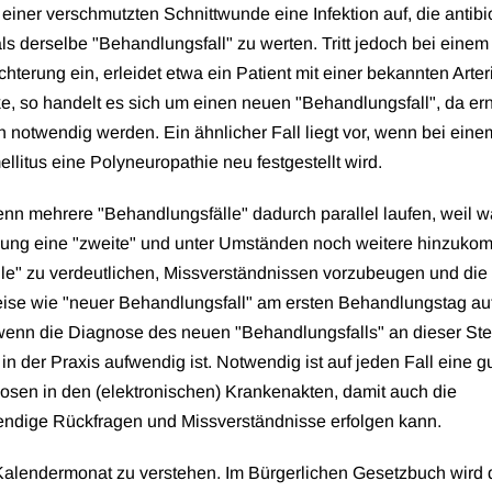
 einer verschmutzten Schnittwunde eine Infektion auf, die antibi
ls derselbe "Behandlungsfall" zu werten. Tritt jedoch bei einem
hterung ein, erleidet etwa ein Patient mit einer bekannten Arte
ke, so handelt es sich um einen neuen "Behandlungsfall", da er
 notwendig werden. Ein ähnlicher Fall liegt vor, wenn bei eine
litus eine Polyneuropathie neu festgestellt wird.
nn mehrere "Behandlungsfälle" dadurch parallel laufen, weil 
nkung eine "zweite" und unter Umständen noch weitere hinzuk
e" zu verdeutlichen, Missverständnissen vorzubeugen und die 
weise wie "neuer Behandlungsfall" am ersten Behandlungstag au
wenn die Diagnose des neuen "Behandlungsfalls" an dieser Ste
in der Praxis aufwendig ist. Notwendig ist auf jeden Fall eine g
sen in den (elektronischen) Krankenakten, damit auch die
ndige Rückfragen und Missverständnisse erfolgen kann.
 Kalendermonat zu verstehen. Im Bürgerlichen Gesetzbuch wird 