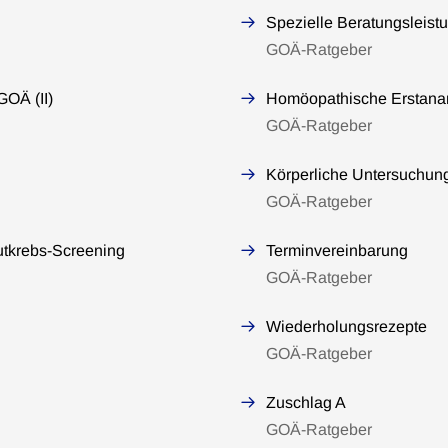
Spezielle Beratungsleist
GOÄ-Ratgeber
GOÄ (II)
Homöopathische Erstan
GOÄ-Ratgeber
Körperliche Untersuchung
GOÄ-Ratgeber
tkrebs-Screening
Terminvereinbarung
GOÄ-Ratgeber
Wiederholungsrezepte
GOÄ-Ratgeber
Zuschlag A
GOÄ-Ratgeber