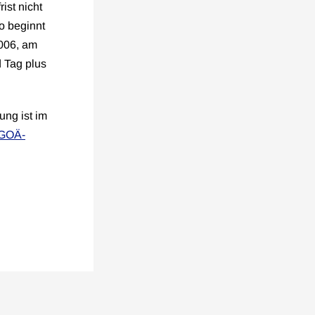
ist nicht
o beginnt
2006, am
d Tag plus
ng ist im
 GOÄ-