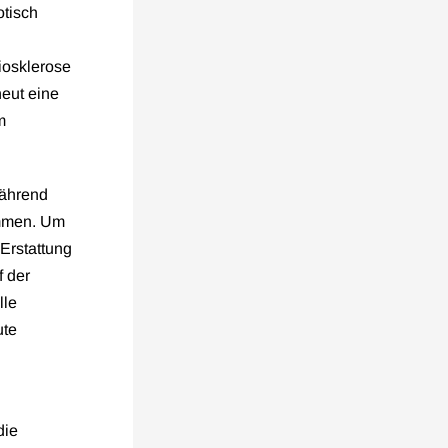
otisch
riosklerose
neut eine
m
während
ommen. Um
Erstattung
f der
lle
ute
die