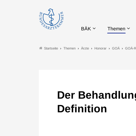
BÄK
Themen
Themen
Ärzte
Honorar
GOÄ
GOÄ-R
Startseite
Der Behandlung
Definition