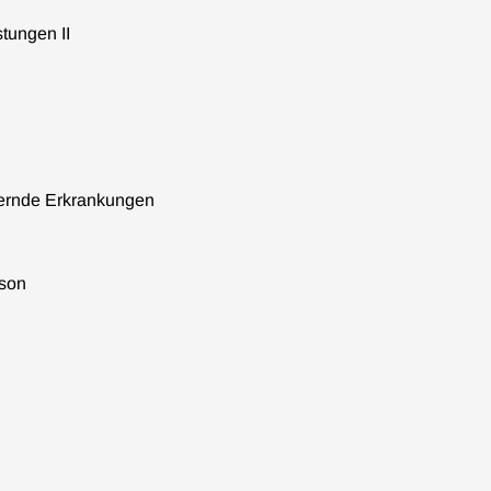
stungen II
ernde Erkrankungen
son