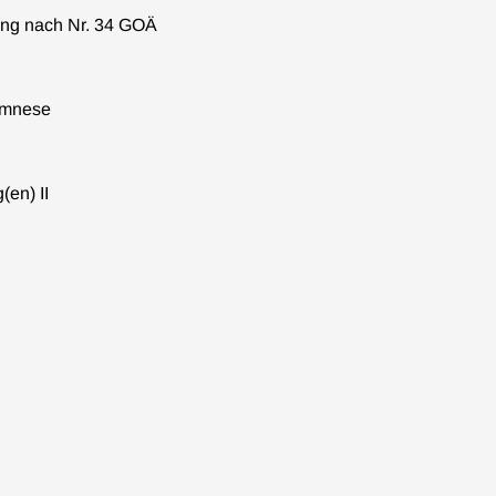
ung nach Nr. 34 GOÄ
amnese
(en) II