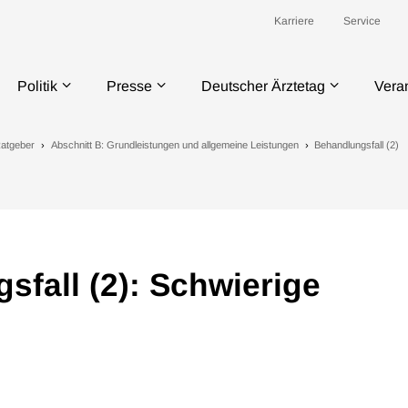
Karriere
Service
Politik
Presse
Deutscher Ärztetag
Vera
atgeber
Abschnitt B: Grundleistungen und allgemeine Leistungen
Behandlungsfall (2)
sfall (2): Schwierige