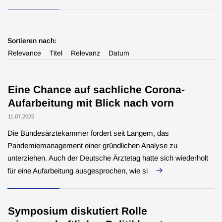
Typ
Sortieren nach:
Nachrichten
(377)
Relevance
Titel
Relevanz
Datum
Seiten
(12)
BÄKground
(9)
Eine Chance auf sachliche Corona-
Dateien
(4)
Aufarbeitung mit Blick nach vorn
11.07.2025
Die Bundesärztekammer fordert seit Langem, das
Pandemiemanagement einer gründlichen Analyse zu
unterziehen. Auch der Deutsche Ärztetag hatte sich wiederholt
für eine Aufarbeitung ausgesprochen, wie si
Symposium diskutiert Rolle