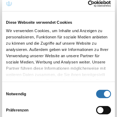
Unermessliches abverlangt“
06.03.2024
Diese Webseite verwendet Cookies
Wir verwenden Cookies, um Inhalte und Anzeigen zu
personalisieren, Funktionen für soziale Medien anbieten
126.DAET2022_Ic-30_BtMVV-
zu können und die Zugriffe auf unsere Website zu
Sonderregelungen-Corona.pdf
analysieren. Außerdem geben wir Informationen zu Ihrer
01.03.2024
Verwendung unserer Website an unsere Partner für
soziale Medien, Werbung und Analysen weiter. Unsere
Partner führen diese Informationen möglicherweise mit
Dateityp PDF
weiteren Daten zusammen, die Sie ihnen bereitgestellt
Informationen
haben oder die sie im Rahmen Ihrer Nutzung der Dienste
gesammelt haben. Sie geben Einwilligung zu unseren
Einwilligungsauswahl
Cookies, wenn Sie unsere Webseite weiterhin
Notwendig
ÄKN-Präsidentin empfiehlt umsichtigen
nutzen.
Datenschutzerklärung
|
Impressum
Umgang mit Corona-Infektionen
Präferenzen
21.11.2023