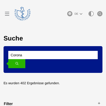
Sprachauswahl
Suche
Suchen
Search
Suchen
Es wurden 402 Ergebnisse gefunden.
Filter